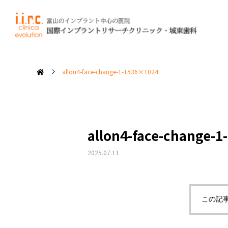
当院では、見
失った
allon4-face-change-1-1536×1024
私たちの
修復について
治療コンセプト
allon4-face-change-
2025.07.11
インプラントを
長持ちさせるために
この記