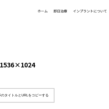
ホーム
即日治療
インプラントについて
た目の美しさも追求する治療として「プロセラセラミッククラ
機能を取り戻し、若さをも取り戻す。画期的なリハビリテーショ
人工歯根なら
クリーニング
失った歯の修復
漂白について
噛めるわけ
について
1-1536×1024
治療の流れ
事のタイトルとURLをコピーする