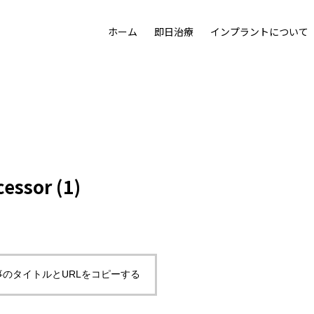
ホーム
即日治療
インプラントについて
た目の美しさも追求する治療として「プロセラセラミッククラ
機能を取り戻し、若さをも取り戻す。画期的なリハビリテーショ
人工歯根なら
クリーニング
失った歯の修復
漂白について
噛めるわけ
について
cessor (1)
治療の流れ
事のタイトルとURLをコピーする