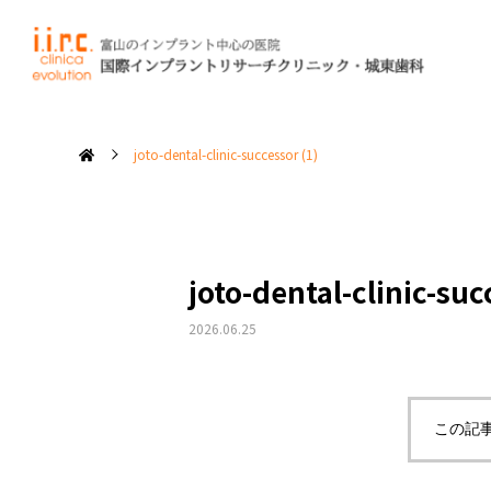
当院では、見
失った
joto-dental-clinic-successor (1)
私たちの
修復について
治療コンセプト
joto-dental-clinic-suc
2026.06.25
インプラントを
長持ちさせるために
この記