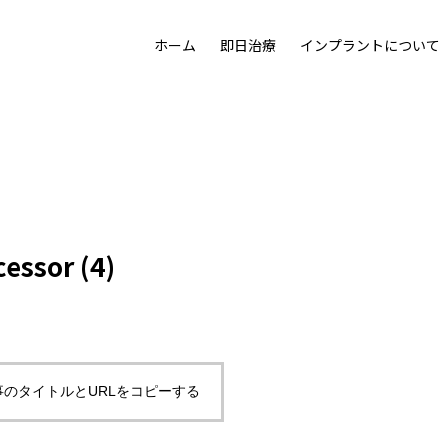
ホーム
即日治療
インプラントについて
た目の美しさも追求する治療として「プロセラセラミッククラ
機能を取り戻し、若さをも取り戻す。画期的なリハビリテーショ
人工歯根なら
クリーニング
失った歯の修復
漂白について
噛めるわけ
について
cessor (4)
治療の流れ
事のタイトルとURLをコピーする