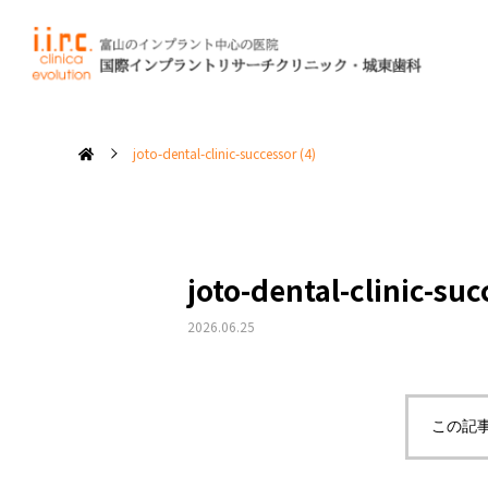
当院では、見
失った
joto-dental-clinic-successor (4)
私たちの
修復について
治療コンセプト
joto-dental-clinic-suc
2026.06.25
インプラントを
長持ちさせるために
この記