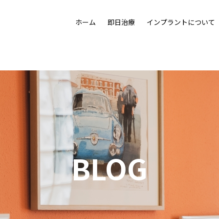
ホーム
即日治療
インプラントについて
た目の美しさも追求する治療として「プロセラセラミッククラ
機能を取り戻し、若さをも取り戻す。画期的なリハビリテーショ
人工歯根なら
クリーニング
失った歯の修復
漂白について
噛めるわけ
について
BLOG
治療の流れ