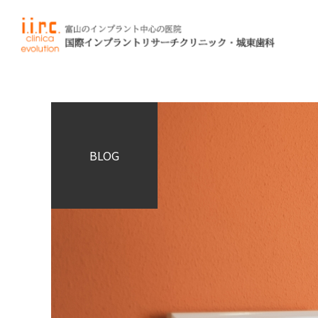
当院では、見
失った
私たちの
BLOG
修復について
治療コンセプト
インプラントを
長持ちさせるために