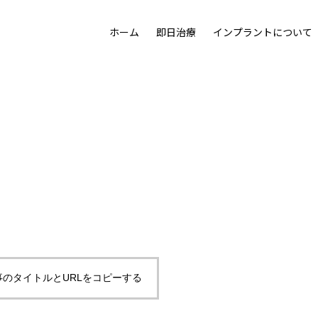
ホーム
即日治療
インプラントについて
た目の美しさも追求する治療として「プロセラセラミッククラ
機能を取り戻し、若さをも取り戻す。画期的なリハビリテーショ
人工歯根なら
クリーニング
失った歯の修復
漂白について
噛めるわけ
について
治療の流れ
事のタイトルとURLをコピーする