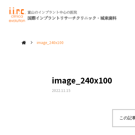
当院では、見
失った
image_240x100
私たちの
修復について
治療コンセプト
image_240x100
2022.11.15
インプラントを
長持ちさせるために
この記